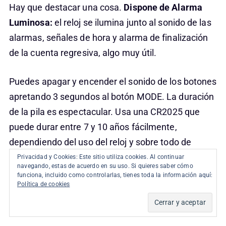
Hay que destacar una cosa.
Dispone de Alarma
Luminosa:
el reloj se ilumina junto al sonido de las
alarmas, señales de hora y alarma de finalización
de la cuenta regresiva, algo muy útil.
Puedes apagar y encender el sonido de los botones
apretando 3 segundos al botón MODE. La duración
de la pila es espectacular. Usa una CR2025 que
puede durar entre 7 y 10 años fácilmente,
dependiendo del uso del reloj y sobre todo de
funciones como la luz o el cronómetro.
Privacidad y Cookies: Este sitio utiliza cookies. Al continuar
navegando, estas de acuerdo en su uso. Si quieres saber cómo
funciona, incluido como controlarlas, tienes toda la información aquí:
Política de cookies
Por supuesto, es resistente a impactos y la
resistencia al agua alcanza los 200 metros.