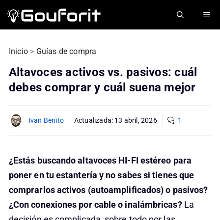
Saltar
ME
al
contenido
Inicio
>
Guías de compra
Altavoces activos vs. pasivos: cuál
debes comprar y cuál suena mejor
Ivan Benito
Actualizada:
13 abril, 2026
1
¿Estás buscando altavoces HI-FI estéreo para
poner en tu estantería y no sabes si tienes que
comprarlos activos (autoamplificados) o pasivos?
¿Con conexiones por cable o inalámbricas?
La
decisión es complicada, sobre todo por las