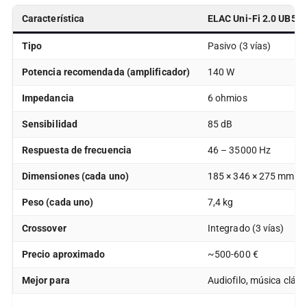
Característica
ELAC Uni-Fi 2.0 UB52
Tipo
Pasivo (3 vías)
Potencia recomendada (amplificador)
140 W
Impedancia
6 ohmios
Sensibilidad
85 dB
Respuesta de frecuencia
46 – 35000 Hz
Dimensiones (cada uno)
185 × 346 × 275 mm
Peso (cada uno)
7,4 kg
Crossover
Integrado (3 vías)
Precio aproximado
~500-600 €
Mejor para
Audiofilo, música clási