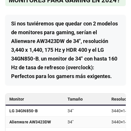
MONITORES PARA GAMING EN 2024?
Si nos tuviéremos que quedar con
2 modelos
de monitores para gaming, serían el
Alienware AW3423DW de 34″, resolución
3,440 x 1,440, 175 Hz y HDR 400 y el
LG
34GN850-B
,
un monitor de 34″ con hasta 160
Hz de tasa de refresco (overclock):
Perfectos para los gamers más exigentes.
Monitor
Tamaño
Resolució
LG 34GN850-B
34″
3440×144
Alienware AW3423DW
34″
3440×144