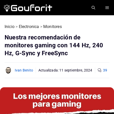
Saltar
ME
al
contenido
Inicio
>
Electronica
>
Monitores
Nuestra recomendación de
monitores gaming con 144 Hz, 240
Hz, G-Sync y FreeSync
Ivan Benito
Actualizada:
11 septiembre, 2024
39