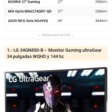
KOORUI 27″ Gaming
27″
2560×144
MSI Optix MAG274QRF-QD
27″
2560×144
ASUS ROG Strix XG49VQ
49″
3840×1080
1.- LG 34GN850-B – Monitor Gaming ultraGear
34 pulgadas WQHD y 144 hz