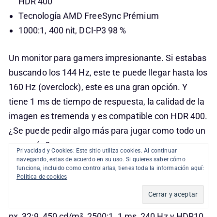
HDR 400
Tecnología AMD FreeSync Prémium
1000:1, 400 nit, DCI-P3 98 %
Un monitor para gamers impresionante. Si estabas
buscando los 144 Hz, este te puede llegar hasta los
160 Hz (overclock), este es una gran opción. Y
tiene 1 ms de tiempo de respuesta, la calidad de la
imagen es tremenda y es compatible con HDR 400.
¿Se puede pedir algo más para jugar como todo un
campeón?
Privacidad y Cookies: Este sitio utiliza cookies. Al continuar
navegando, estas de acuerdo en su uso. Si quieres saber cómo
funciona, incluido como controlarlas, tienes toda la información aquí:
Tienes versiones desde 27 pulgadas hasta las 49
Política de cookies
pulgadas. Si te vas a la versión de 49″, el LG
49GR85DC-B con panel VA, llegas a los 5120×1440
px, 32:9, 450 cd/m², 2500:1, 1 ms, 240 Hz y HDR10.