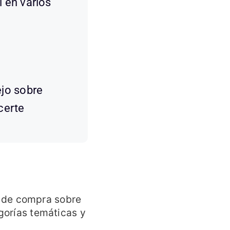
í en varios
ejo sobre
certe
s de compra sobre
gorías temáticas y