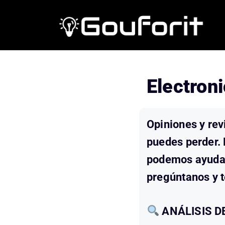
Saltar
al
contenido
Electron
Opiniones y rev
puedes perder.
podemos ayudar
pregúntanos y t
ANÁLISIS 