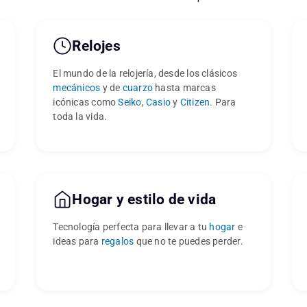
Relojes
El mundo de la relojería, desde los clásicos
mecánicos
y de
cuarzo
hasta marcas
icónicas como
Seiko
,
Casio
y
Citizen
. Para
toda la vida.
Hogar y estilo de vida
Tecnología perfecta para llevar a tu
hogar
e
ideas para
regalos
que no te puedes perder.