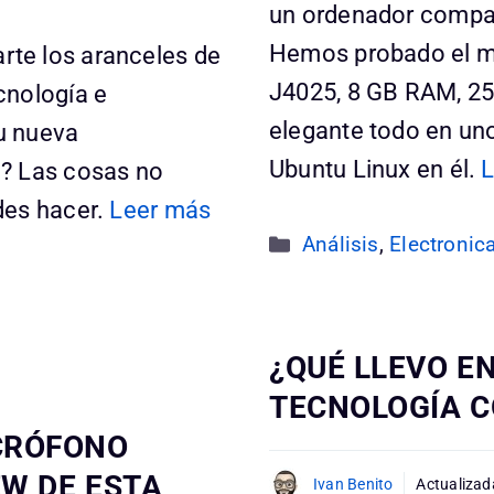
un ordenador compact
Hemos probado el mo
te los aranceles de
J4025, 8 GB RAM, 25
cnología e
elegante todo en uno
tu nueva
Ubuntu Linux en él.
L
e? Las cosas no
des hacer.
Leer más
Categorías
Análisis
,
Electronic
¿QUÉ LLEVO E
TECNOLOGÍA C
CRÓFONO
EW DE ESTA
Ivan Benito
Actualizad