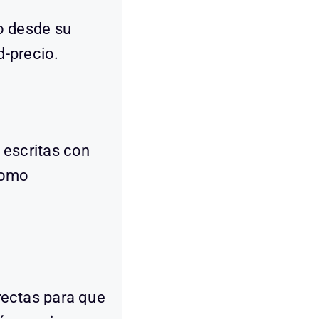
o desde su
d-precio.
 escritas con
como
rectas para que