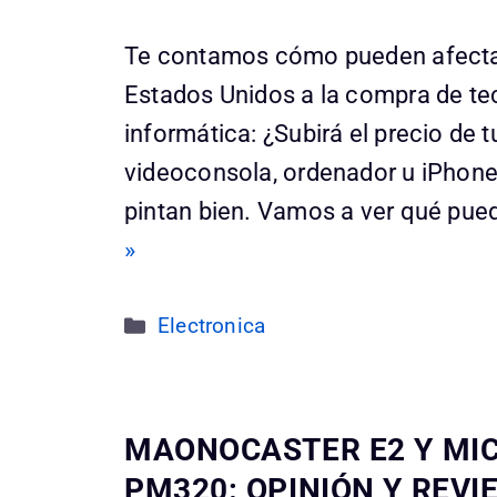
Te contamos cómo pueden afectar
Estados Unidos a la compra de te
informática: ¿Subirá el precio de 
videoconsola, ordenador u iPhon
pintan bien. Vamos a ver qué pue
»
Categorías
Electronica
MAONOCASTER E2 Y MI
PM320: OPINIÓN Y REVI