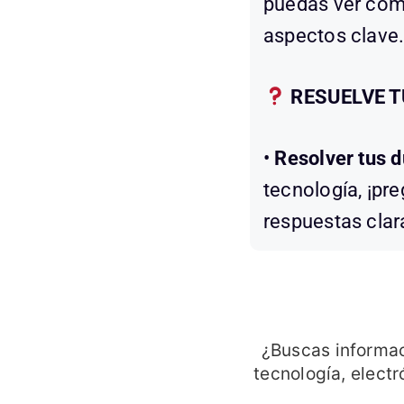
puedas ver cómo
aspectos clave
RESUELVE 
•
Resolver tus 
tecnología, ¡pr
respuestas clara
¿Buscas informac
tecnología, elect