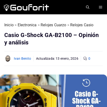
Saltar
ME
al
contenido
Inicio
>
Electronica
>
Relojes Cuarzo
>
Relojes Casio
Casio G-Shock GA-B2100 – Opinión
y análisis
Ivan Benito
Actualizada:
13 enero, 2026
0