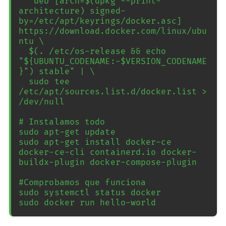
  "deb [arch=$(dpkg --print-
architecture) signed-
by=/etc/apt/keyrings/docker.asc] 
https://download.docker.com/linux/ubu
ntu \

  $(. /etc/os-release && echo 
"${UBUNTU_CODENAME:-$VERSION_CODENAME
}") stable" | \

  sudo tee 
/etc/apt/sources.list.d/docker.list > 
/dev/null

# Instalamos todo 

sudo apt-get update

sudo apt-get install docker-ce 
docker-ce-cli containerd.io docker-
buildx-plugin docker-compose-plugin

#Comprobamos que funciona

sudo systemctl status docker

sudo docker run hello-world