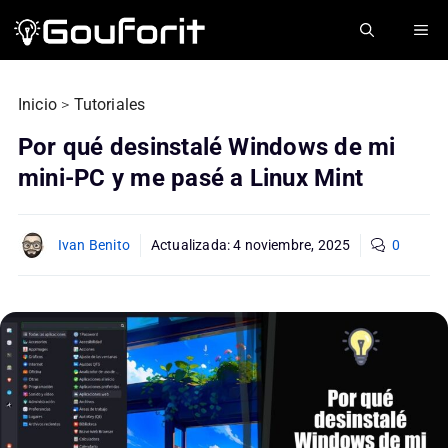
Saltar
ME
al
contenido
Inicio
>
Tutoriales
Por qué desinstalé Windows de mi
mini-PC y me pasé a Linux Mint
Ivan Benito
Actualizada:
4 noviembre, 2025
0