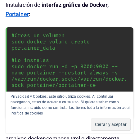
Instalación de
interfaz gráfica de Docker,
Portainer
:
#Creas un volumen

sudo docker volume create 
portainer_data

#Lo instalas

sudo docker run -d -p 9000:9000 --
name portainer --restart always -v 
/var/run/docker.sock:/var/run/docker.
sock portainer/portainer-ce

Privacidad y Cookies: Este sitio utiliza cookies. Al continuar
#Accedes

navegando, estas de acuerdo en su uso. Si quieres saber cómo
funciona, incluido como controlarlas, tienes toda la información aquí:
http://localhost:9000
Política de cookies
Y ya podríamos ponernos a instalar apps con
archivos docker-compose.yml o directamente