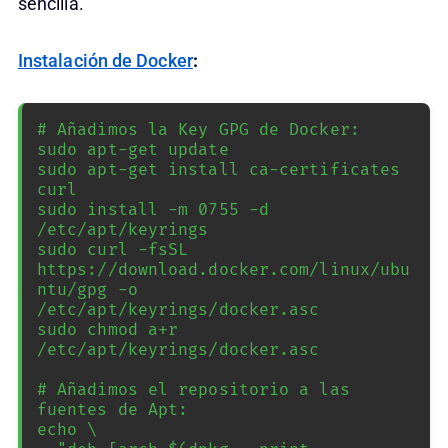
sencilla.
Instalación de Docker
:
# Añadimos la Key GPG de Docker:

sudo apt-get update

sudo apt-get install ca-certificates 
curl

sudo install -m 0755 -d 
/etc/apt/keyrings

sudo curl -fsSL 
https://download.docker.com/linux/ubu
ntu/gpg -o 
/etc/apt/keyrings/docker.asc

sudo chmod a+r 
/etc/apt/keyrings/docker.asc

# Añadimos el repositorio a las 
fuentes de Apt:

echo \
