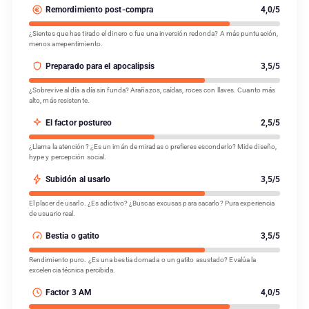
Remordimiento post-compra
4,0/5
¿Sientes que has tirado el dinero o fue una inversión redonda? A más puntuación,
menos arrepentimiento.
Preparado para el apocalipsis
3,5/5
¿Sobrevive al día a día sin funda? Arañazos, caídas, roces con llaves. Cuanto más
alto, más resistente.
El factor postureo
2,5/5
¿Llama la atención? ¿Es un imán de miradas o prefieres esconderlo? Mide diseño,
hype y percepción social.
Subidón al usarlo
3,5/5
El placer de usarlo. ¿Es adictivo? ¿Buscas excusas para sacarlo? Pura experiencia
de usuario real.
Bestia o gatito
3,5/5
Rendimiento puro. ¿Es una bestia domada o un gatito asustado? Evalúa la
excelencia técnica percibida.
Factor 3 AM
4,0/5