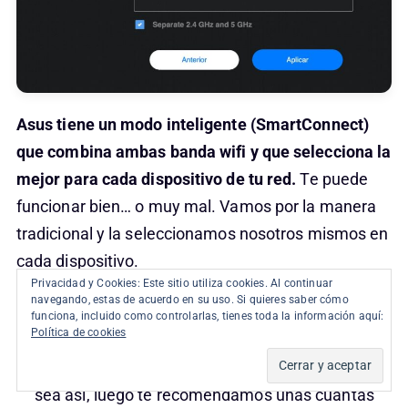
Asus tiene un modo inteligente (SmartConnect)
que combina ambas banda wifi y que selecciona la
mejor para cada dispositivo de tu red.
Te puede
funcionar bien… o muy mal. Vamos por la manera
tradicional y la seleccionamos nosotros mismos en
cada dispositivo.
Privacidad y Cookies: Este sitio utiliza cookies. Al continuar
navegando, estas de acuerdo en su uso. Si quieres saber cómo
Estos últimos modelos de routers ASUS la
funciona, incluido como controlarlas, tienes toda la información aquí:
Política de cookies
verdad es que funcionan muy bien con sus
parámetros por defecto
, pero en caso de que no
sea así, luego te recomendamos unas cuantas