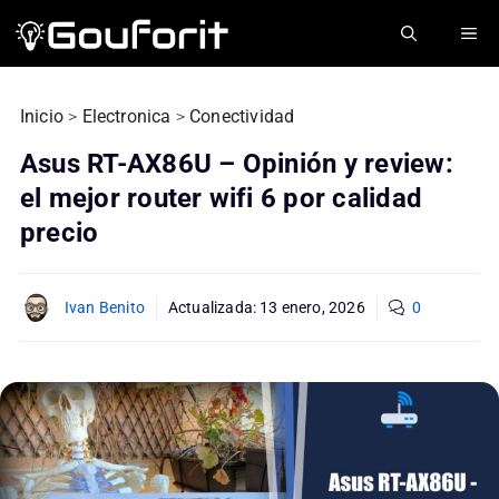
Saltar
ME
al
contenido
Inicio
>
Electronica
>
Conectividad
Asus RT-AX86U – Opinión y review:
el mejor router wifi 6 por calidad
precio
Ivan Benito
Actualizada:
13 enero, 2026
0