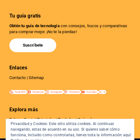
Tu guía gratis
Obtén tu guía de tecnología
con consejos, trucos y comparativas
para comprar mejor. ¡No te la pierdas!
Suscríbete
Enlaces
Contacto
|
Sitemap
Feed RSS
Facebook
Instagram
Pinterest
YouTube
X
Explora más
Relojes Casio
|
Tutoriales
|
Teclados
|
Guías de compra
Privacidad y Cookies: Este sitio utiliza cookies. Al continuar
Auriculares
|
Accesorios
|
eBooks
|
Calculadoras
navegando, estas de acuerdo en su uso. Si quieres saber cómo
funciona, incluido como controlarlas, tienes toda la información aquí: