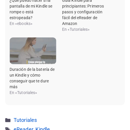
¿Qué puedo hacer si la
Guía Kindle para
pantalla de mi Kindle se
principiantes: Primeros
rompe o está
pasos y configuración
estropeada?
fácil del eReader de
En «ebooks»
Amazon
En «Tutoriales»
Duración de la batería de
un Kindle y cómo
conseguir que te dure
más
En «Tutoriales»
Categorías
Tutoriales
Etiquetas
eReader
,
Kindle