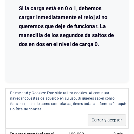
Si la carga está en 0 o 1, debemos
cargar inmediatamente el reloj si no
queremos que deje de funcionar. La
manecilla de los segundos da saltos de
dos en dos en el nivel de carga 0.
Estos son los tiempos de carga en diferentes
Privacidad y Cookies: Este sitio utiliza cookies. Al continuar
navegando, estas de acuerdo en su uso. Si quieres saber cómo
situaciones:
funciona, incluido como controlarlas, tienes toda la información aquí:
Política de cookies
Luminancia (lx)
Tiempo car
En exteriores (soleado)
100.000
3 min