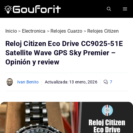
Saltar
ME
al
contenido
Inicio
>
Electronica
>
Relojes Cuarzo
>
Relojes Citizen
Reloj Citizen Eco Drive CC9025-51E
Satellite Wave GPS Sky Premier –
Opinión y review
Ivan Benito
Actualizada:
13 enero, 2026
7