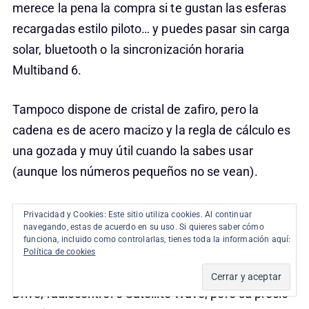
merece la pena la compra si te gustan las esferas
recargadas estilo piloto… y puedes pasar sin carga
solar, bluetooth o la sincronización horaria
Multiband 6.
Tampoco dispone de cristal de zafiro, pero la
cadena es de acero macizo y la regla de cálculo es
una gozada y muy útil cuando la sabes usar
(aunque los números pequeños no se vean).
Es uno de los mejores relojes de piloto que puedes
Privacidad y Cookies: Este sitio utiliza cookies. Al continuar
navegando, estas de acuerdo en su uso. Si quieres saber cómo
comprar por calidad precio, con permiso de Citizen
funciona, incluido como controlarlas, tienes toda la información aquí:
y sus relojes Super Pilot. Con Citizen consigues
Política de cookies
cosas como fabricación en titanio, carga solar Eco
Drive, radiocontrol o Satellite Wave, pero su precio