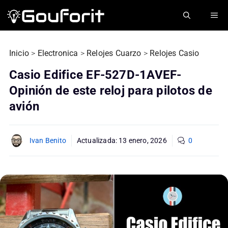
Saltar
ME
al
contenido
Inicio
>
Electronica
>
Relojes Cuarzo
>
Relojes Casio
Casio Edifice EF-527D-1AVEF-
Opinión de este reloj para pilotos de
avión
Ivan Benito
Actualizada:
13 enero, 2026
0