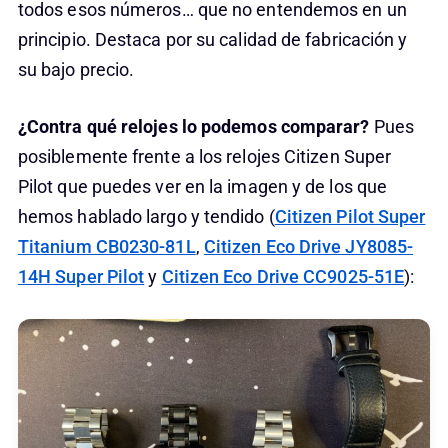
todos esos números… que no entendemos en un
principio. Destaca por su calidad de fabricación y
su bajo precio.
¿Contra qué relojes lo podemos comparar?
Pues
posiblemente frente a los relojes Citizen Super
Pilot que puedes ver en la imagen y de los que
hemos hablado largo y tendido (
Citizen Pilot Super
Titanium CB0230-81L
,
Citizen Eco Drive JY8085-
14H Super Pilot
y
Citizen Eco Drive CC9025-51E
):