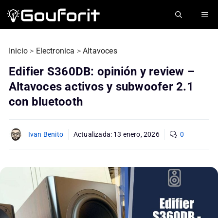
Saltar
ME
al
contenido
Inicio
>
Electronica
>
Altavoces
Edifier S360DB: opinión y review –
Altavoces activos y subwoofer 2.1
con bluetooth
Ivan Benito
Actualizada:
13 enero, 2026
0