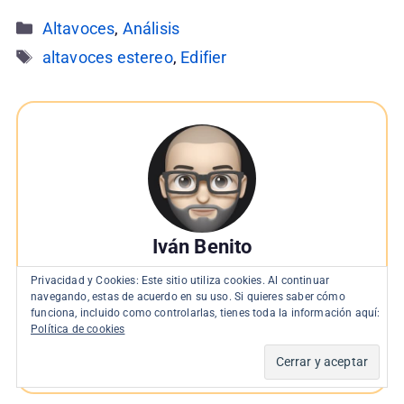
Categorías
Altavoces
,
Análisis
Etiquetas
altavoces estereo
,
Edifier
Iván Benito
Apasionado de la física, la lectura y los viajes.
Privacidad y Cookies: Este sitio utiliza cookies. Al continuar
Experto en tecnología e informática. Desde 2007
navegando, estas de acuerdo en su uso. Si quieres saber cómo
funciona, incluido como controlarlas, tienes toda la información aquí:
escribo reviews de productos.
¡Pregúntame!
Política de cookies
Correo
LinkedIn