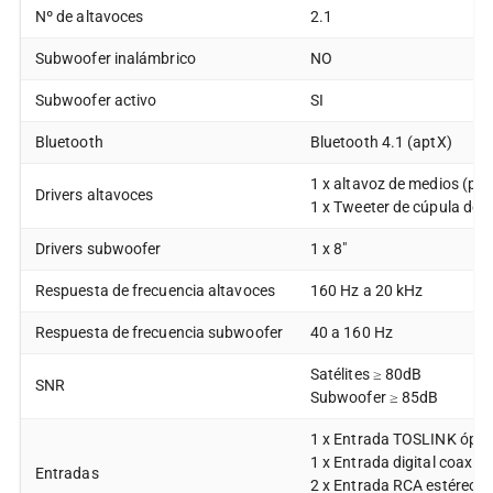
Nº de altavoces
2.1
Subwoofer inalámbrico
NO
Subwoofer activo
SI
Bluetooth
Bluetooth 4.1 (aptX)
1 x altavoz de medios (por
Drivers altavoces
1 x Tweeter de cúpula de ti
Drivers subwoofer
1 x 8″
Respuesta de frecuencia altavoces
160 Hz a 20 kHz
Respuesta de frecuencia subwoofer
40 a 160 Hz
Satélites ≥ 80dB
SNR
Subwoofer ≥ 85dB
1 x Entrada TOSLINK óptic
1 x Entrada digital coaxial
Entradas
2 x Entrada RCA estéreo (