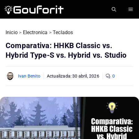
Saltar
ME
al
contenido
Inicio
>
Electronica
>
Teclados
Comparativa: HHKB Classic vs.
Hybrid Type-S vs. Hybrid vs. Studio
Ivan Benito
Actualizada:
30 abril, 2026
0