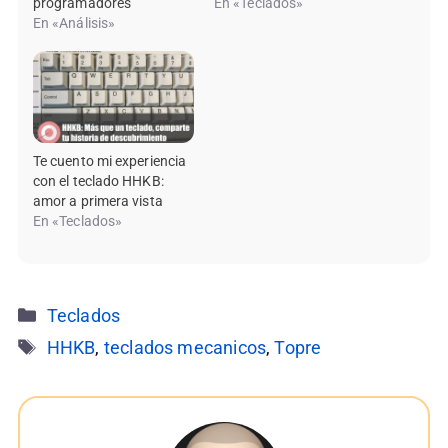
programadores
En «Teclados»
En «Análisis»
Te cuento mi experiencia
con el teclado HHKB:
amor a primera vista
En «Teclados»
Categorías
Teclados
Etiquetas
HHKB
,
teclados mecanicos
,
Topre