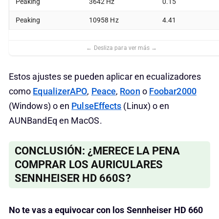
Peaking
3642 Hz
0.15
Peaking
10958 Hz
4.41
Estos ajustes se pueden aplicar en ecualizadores
como
EqualizerAPO
,
Peace
,
Roon
o
Foobar2000
(Windows) o en
PulseEffects
(Linux) o en
AUNBandEq en MacOS.
CONCLUSIÓN: ¿MERECE LA PENA
COMPRAR LOS AURICULARES
SENNHEISER HD 660S?
No te vas a equivocar con los Sennheiser HD 660