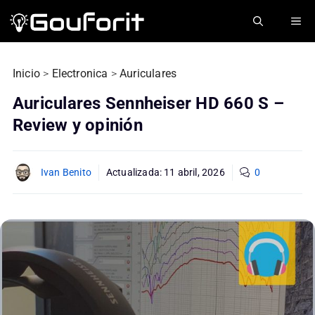
Saltar
ME
al
contenido
Inicio
>
Electronica
>
Auriculares
Auriculares Sennheiser HD 660 S –
Review y opinión
Ivan Benito
Actualizada:
11 abril, 2026
0