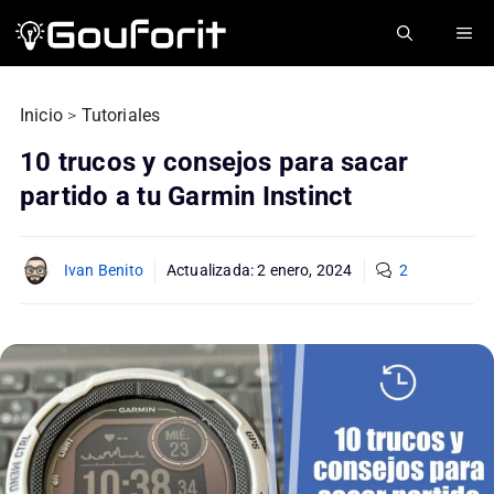
Saltar
ME
al
contenido
Inicio
>
Tutoriales
10 trucos y consejos para sacar
partido a tu Garmin Instinct
Ivan Benito
Actualizada:
2 enero, 2024
2