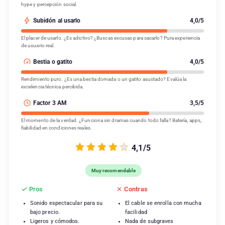
hype y percepción social.
Subidón al usarlo
4,0/5
El placer de usarlo. ¿Es adictivo? ¿Buscas excusas para sacarlo? Pura experiencia
de usuario real.
Bestia o gatito
4,0/5
Rendimiento puro. ¿Es una bestia domada o un gatito asustado? Evalúa la
excelencia técnica percibida.
Factor 3 AM
3,5/5
El momento de la verdad. ¿Funciona sin dramas cuando todo falla? Batería, apps,
fiabilidad en condiciones reales.
4,1/5
Muy recomendable
Pros
Contras
Sonido espectacular para su
El cable se enrolla con mucha
bajo precio.
facilidad
Ligeros y cómodos.
Nada de subgraves