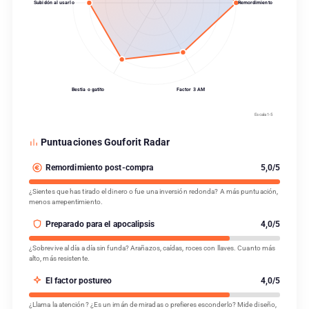
Subidón al usarlo
Remordimiento
Bestia o gatito
Factor 3 AM
Escala 1-5
Puntuaciones Gouforit Radar
Remordimiento post-compra
5,0/5
¿Sientes que has tirado el dinero o fue una inversión redonda? A más puntuación,
menos arrepentimiento.
Preparado para el apocalipsis
4,0/5
¿Sobrevive al día a día sin funda? Arañazos, caídas, roces con llaves. Cuanto más
alto, más resistente.
El factor postureo
4,0/5
¿Llama la atención? ¿Es un imán de miradas o prefieres esconderlo? Mide diseño,