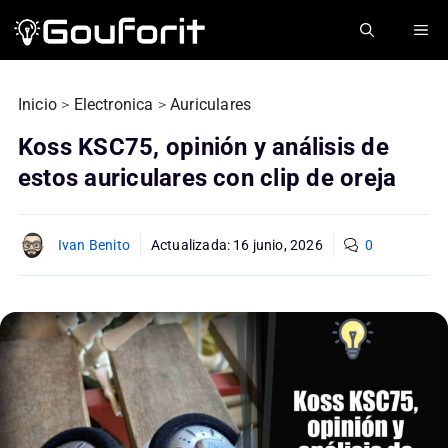
Saltar
ME
al
contenido
Inicio
>
Electronica
>
Auriculares
Koss KSC75, opinión y análisis de
estos auriculares con clip de oreja
Ivan Benito
Actualizada:
16 junio, 2026
0