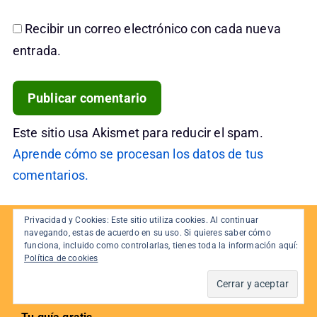
Recibir un correo electrónico con cada nueva
entrada.
Este sitio usa Akismet para reducir el spam.
Aprende cómo se procesan los datos de tus
comentarios.
Privacidad y Cookies: Este sitio utiliza cookies. Al continuar
Sobre Gouforit
navegando, estas de acuerdo en su uso. Si quieres saber cómo
funciona, incluido como controlarlas, tienes toda la información aquí:
Gouforit es una página dedicada a realizar reviews y análisis de
Política de cookies
productos de electrónica e informática. Fue fundada en 2014 por
Iván Benito. No te pierdas nuestras opiniones. [
Leer más
]