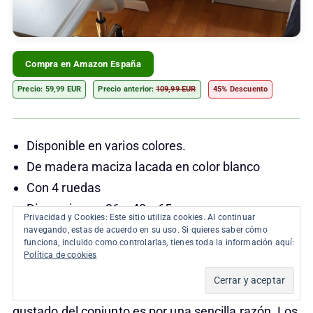
Compra en Amazon España
Precio: 59,99 EUR
Precio anterior:
109,99 EUR
45% Descuento
Disponible en varios colores.
De madera maciza lacada en color blanco
Con 4 ruedas
Dimensiones: 36 x 40 x 65 cm
Privacidad y Cookies: Este sitio utiliza cookies. Al continuar
Dimensiones internas de cajones: 27.5 x 31.5 x
navegando, estas de acuerdo en su uso. Si quieres saber cómo
funciona, incluido como controlarlas, tienes toda la información aquí:
5.5 cm.
Política de cookies
Probablemente, el mueble que menos nos ha
gustado del conjunto es por una sencilla razón. Los