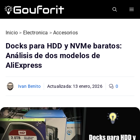
Saltar
ME
al
contenido
Inicio
>
Electronica
>
Accesorios
Docks para HDD y NVMe baratos:
Análisis de dos modelos de
AliExpress
Ivan Benito
Actualizada:
13 enero, 2026
0