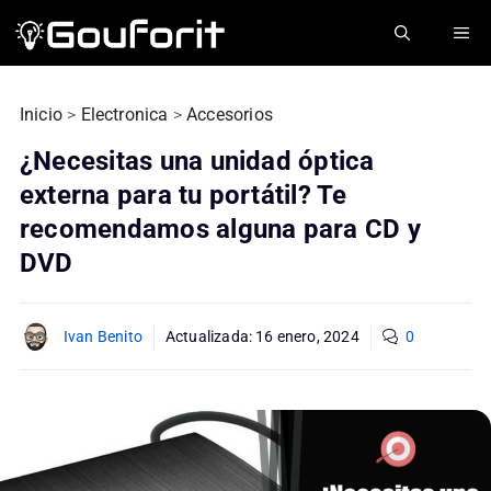
Saltar
ME
al
contenido
Inicio
>
Electronica
>
Accesorios
¿Necesitas una unidad óptica
externa para tu portátil? Te
recomendamos alguna para CD y
DVD
Ivan Benito
Actualizada:
16 enero, 2024
0