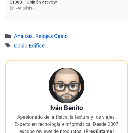
S108D – Opinión y review
En «Análisis»
Categorías
Análisis
,
Relojes Casio
Etiquetas
Casio Edifice
Iván Benito
Apasionado de la física, la lectura y los viajes.
Experto en tecnología e informática. Desde 2007
escribo reviews de productos.
¡Pregúntame!