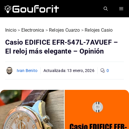
Saltar
ME
al
contenido
Inicio
>
Electronica
>
Relojes Cuarzo
>
Relojes Casio
Casio EDIFICE EFR-547L-7AVUEF –
El reloj más elegante – Opinión
Ivan Benito
Actualizada:
13 enero, 2026
0