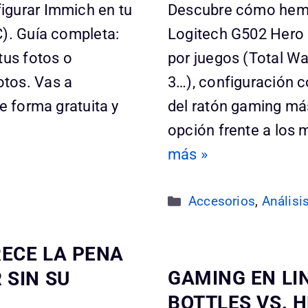
igurar Immich en tu
Descubre cómo hemo
C). Guía completa:
Logitech G502 Hero e
tus fotos o
por juegos (Total Wa
otos. Vas a
3…), configuración c
e forma gratuita y
del ratón gaming má
opción frente a los 
más »
Categorías
Accesorios
,
Análisi
RECE LA PENA
GAMING EN LI
 SIN SU
BOTTLES VS. H