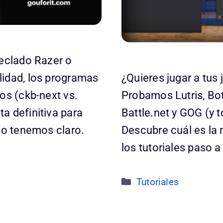
teclado Razer o
lidad, los programas
¿Quieres jugar a tus
os (ckb-next vs.
Probamos Lutris, Bot
a definitiva para
Battle.net y GOG (y t
 lo tenemos claro.
Descubre cuál es la 
los tutoriales paso 
Categorías
Tutoriales