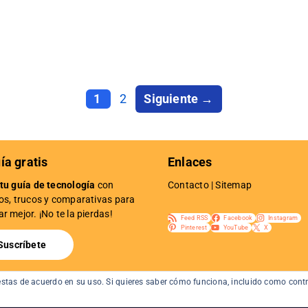
Página
Página
1
2
Siguiente
→
ía gratis
Enlaces
tu guía de tecnología
con
Contacto
|
Sitemap
os, trucos y comparativas para
r mejor. ¡No te la pierdas!
Feed RSS
Facebook
Instagram
Pinterest
YouTube
X
Suscríbete
 estas de acuerdo en su uso. Si quieres saber cómo funciona, incluido como contr
 Todos los derechos reservados gouforit.com ·
Datos legales
·
Po