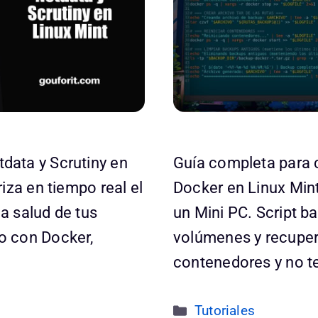
data y Scrutiny en
Guía completa para 
iza en tiempo real el
Docker en Linux Mint
la salud de tus
un Mini PC. Script b
o con Docker,
volúmenes y recuper
contenedores y no te
Categorías
Tutoriales